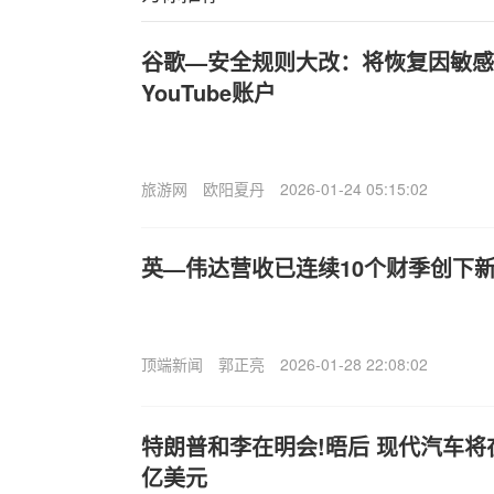
谷歌—安全规则大改：将恢复因敏感
YouTube账户
旅游网
欧阳夏丹
2026-01-24 05:15:02
英—伟达营收已连续10个财季创下新
顶端新闻
郭正亮
2026-01-28 22:08:02
特朗普和李在明会!晤后 现代汽车将在
亿美元