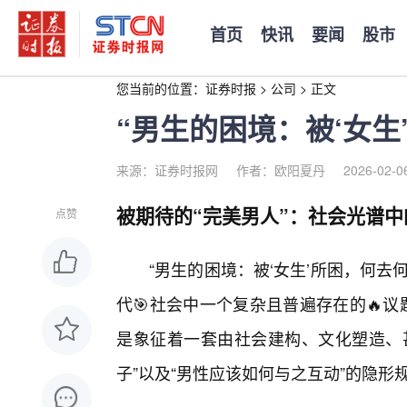
首页
快讯
要闻
股市
您当前的位置：
证券时报
>
公司
>
正文
“男生的困境：被‘女生
来源：证券时报网
作者：欧阳夏丹
2026-02-0
被期待的“完美男人”：社会光谱中
点赞
“男生的困境：被‘女生’所困，何
代🎯社会中一个复杂且普遍存在的🔥
是象征着一套由社会建构、文化塑造、
子”以及“男性应该如何与之互动”的隐形